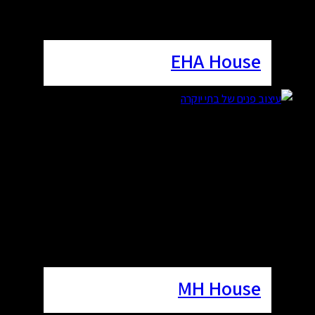
EHA House
MH House