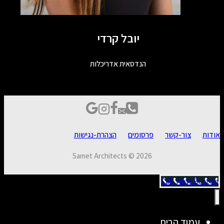
יובל קרדי
הנדסאית אדריכלות
אודות
צור-קשר
פרסומים
הצהרת-נגישות
Samet Architects © 2026
Call Now Button
עמוד הבית